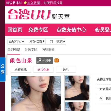
建议将本站
加入收藏
，方便日后找寻
回首页
免费专区
点数充值中心
会员登
业绩排行
一对多收费
一对一收费
全部在線
台妹专区
內地主播
銀色山泉
休息中
免費視訊
进入包厢
送礼
免费文字聊
一对多视讯
一对一视讯