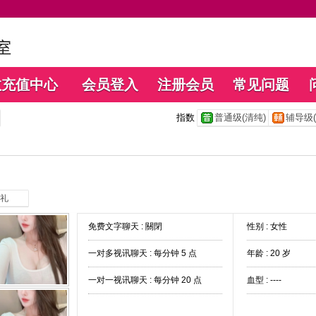
数充值中心
会员登入
注册会员
常见问题
指数
普通级(清纯)
辅导级(
礼
免费文字聊天 :
關閉
性别 : 女性
一对多视讯聊天 :
每分钟 5 点
年龄 : 20 岁
一对一视讯聊天 :
每分钟 20 点
血型 : ----