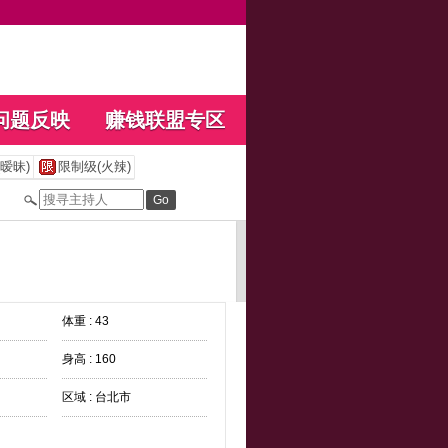
问题反映
赚钱联盟专区
暧昧)
限制级(火辣)
体重 : 43
身高 : 160
区域 : 台北市