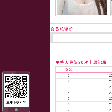
会员总评价
主持人最近30次上线记录
项 次
1
2
2
2
3
2
4
2
5
2
立即下载APP
6
2
7
2