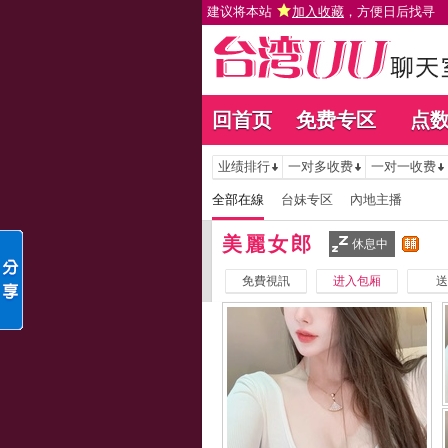
建议将本站
加入收藏
，方便日后找寻
回首页
免费专区
点
业绩排行
一对多收费
一对一收费
全部在線
台妹专区
內地主播
美麗女郎
休息中
免費視訊
进入包厢
送