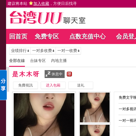
建议将本站
加入收藏
，方便日后找寻
回首页
免费专区
点数充值中心
会员登
业绩排行
一对多收费
一对一收费
全部在線
台妹专区
內地主播
是木木呀
休息中
免費視訊
进入包厢
送礼
免费文字聊
一对多视讯
一对一视讯