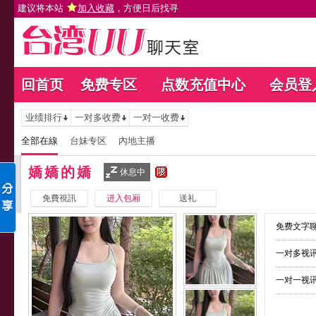
建议将本站
加入收藏
，方便日后找寻
回首页
免费专区
点数充值中心
会员登
业绩排行
一对多收费
一对一收费
全部在線
台妹专区
內地主播
嬌嬌的嬌
休息中
免費視訊
进入包厢
送礼
免费文字聊
一对多视讯
一对一视讯