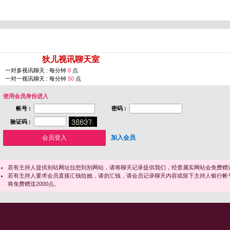
您即将进入 [
狄儿视讯聊天室
]
一对多视讯聊天 : 每分钟
8
点
一对一视讯聊天 : 每分钟
50
点
使用会员身份进入
帐号 :
密码 :
验证码 :
加入会员
若有主持人提供别站网址拉您到别网站，请将聊天记录提供我们，经查属实网站会免费赠送
若有主持人要求会员直接汇钱给她，请勿汇钱，请会员记录聊天内容或留下主持人银行帐
将免费赠送2000点。