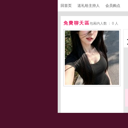
回首页
送礼给主持人
会员购点
免費聊天區
包厢内人数 ： 0 人