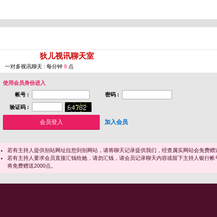
您即将进入 [
狄儿视讯聊天室
]
一对多视讯聊天 : 每分钟
8
点
使用会员身份进入
帐号 :
密码 :
验证码 :
加入会员
若有主持人提供别站网址拉您到别网站，请将聊天记录提供我们，经查属实网站会免费赠送
若有主持人要求会员直接汇钱给她，请勿汇钱，请会员记录聊天内容或留下主持人银行帐
将免费赠送2000点。