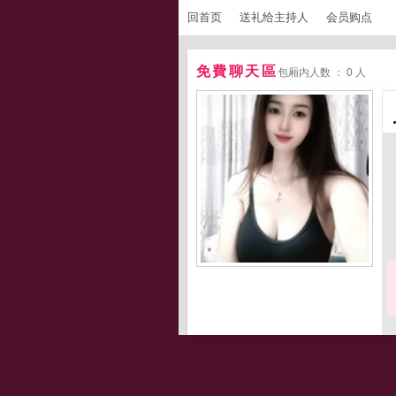
回首页
送礼给主持人
会员购点
免費聊天區
包厢内人数 ： 0 人