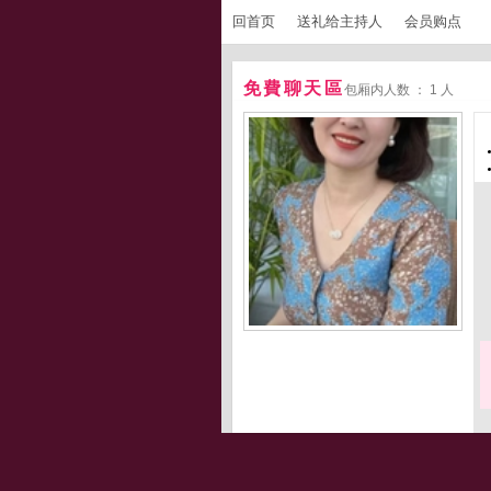
回首页
送礼给主持人
会员购点
免費聊天區
包厢内人数 ： 1 人