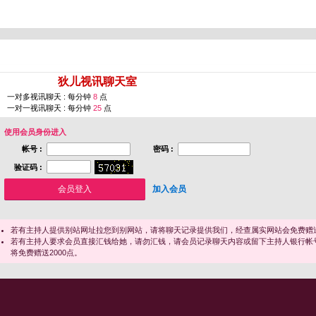
您即将进入 [
狄儿视讯聊天室
]
一对多视讯聊天 : 每分钟
8
点
一对一视讯聊天 : 每分钟
25
点
使用会员身份进入
帐号 :
密码 :
验证码 :
加入会员
若有主持人提供别站网址拉您到别网站，请将聊天记录提供我们，经查属实网站会免费赠送
若有主持人要求会员直接汇钱给她，请勿汇钱，请会员记录聊天内容或留下主持人银行帐
将免费赠送2000点。