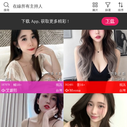
在線所有主持人
搜尋
圖片
篩選
排序
下载
下载 App, 获取更多精彩 !
一對多 8 點
一對多 8 點
一多中
一對一 50 點
一一中
一對一 50 點
輔18+
視訊
普16+
視訊
187078
302481
艾媛熙
Moona
台灣
台灣