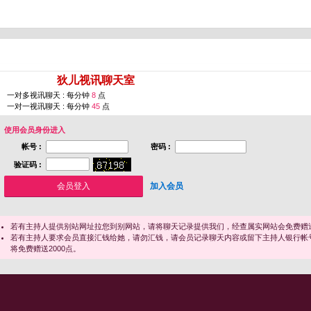
您即将进入 [
狄儿视讯聊天室
]
一对多视讯聊天 : 每分钟
8
点
一对一视讯聊天 : 每分钟
45
点
使用会员身份进入
帐号 :
密码 :
验证码 :
加入会员
若有主持人提供别站网址拉您到别网站，请将聊天记录提供我们，经查属实网站会免费赠送
若有主持人要求会员直接汇钱给她，请勿汇钱，请会员记录聊天内容或留下主持人银行帐
将免费赠送2000点。