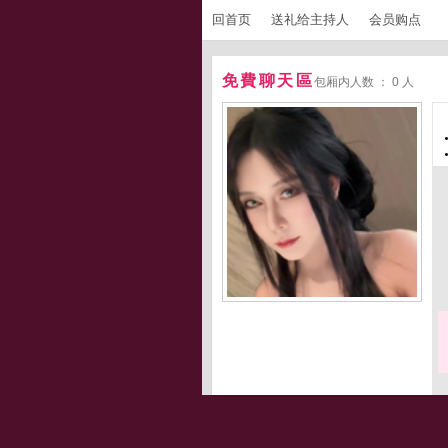
回首页
送礼给主持人
会员购点
免費聊天區
包厢内人数 ： 0 人