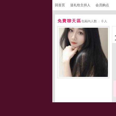
回首页
送礼给主持人
会员购点
免費聊天區
包厢内人数 ： 0 人