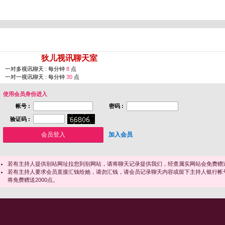
您即将进入 [
狄儿视讯聊天室
]
一对多视讯聊天 : 每分钟
8
点
一对一视讯聊天 : 每分钟
30
点
使用会员身份进入
帐号 :
密码 :
验证码 :
加入会员
若有主持人提供别站网址拉您到别网站，请将聊天记录提供我们，经查属实网站会免费赠送
若有主持人要求会员直接汇钱给她，请勿汇钱，请会员记录聊天内容或留下主持人银行帐
将免费赠送2000点。